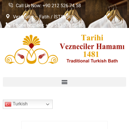
Call Us Now: +90 212 526 74 58
Vezneciler – Fatih / İSTANBUL
Phone Number: +90 533 370 06 80
Turkish