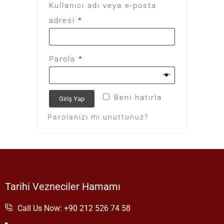
Kullanıcı adı veya e-posta
adresi
*
Parola
*
Beni hatırla
Giriş Yap
Parolanızı mı unuttunuz?
Tarihi Vezneciler Hamamı
Call Us Now: +90 212 526 74 58